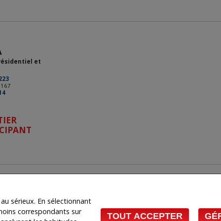
A
résidentiel et
223
3167
14
TIER
CIPANT
tialité
|
Clause de non-responsabilité
|
Conditions d'utilisation
 exactitude n'est toutefois pas garantie et doit être vérifiée de façon indépendante. Aucune garantie ni rep
u sérieux. En sélectionnant
 à solliciter les acheteurs ou vendeurs, propriétaires ou locataires actuellement sous contrat. REALTOR®,
 Association of REALTORS® et l'Association canadienne de l'immeuble sont propriétaires. Les marques de 
moins correspondants sur
 en tant que membres de l'ACI. Les marques d'homologation S.I.A.® /MLS®, Service inter-agences®, et leurs lo
TOUT ACCEPTER
GÉ
courtiers et agents d'immeuble membres de l'ACI.