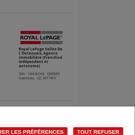
Royal LePage Vallée De
L'Outaouais, Agence
immobilière (Franchisé
indépendant et
autonome)
300 - 500 BOUL. GREBER
Gatineau, QC J8T7W3
résentation de quelque nature que ce soit est donnée
 REALTORS® et le logo REALTOR® sont des marques déposées
commerce REALTOR® servent à distinguer les services
gos respectifs sont la propriété de l'ACI, et ils servent à
RER LES PRÉFÉRENCES
TOUT REFUSER