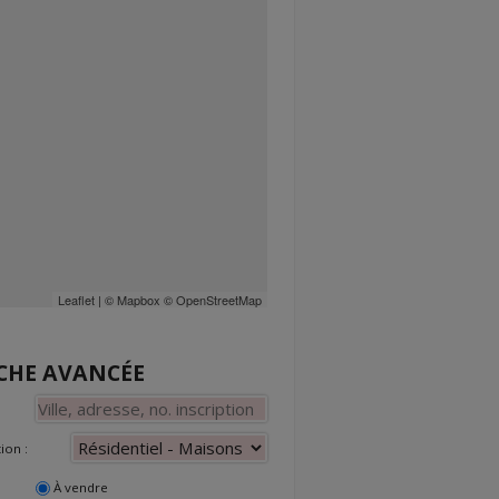
Leaflet
| ©
Mapbox
©
OpenStreetMap
CHE AVANCÉE
ion :
À vendre